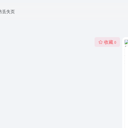
防丢失页
收藏
0