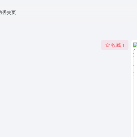
防丢失页
收藏
1