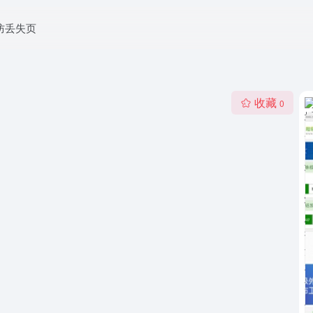
防丢失页
收藏
0