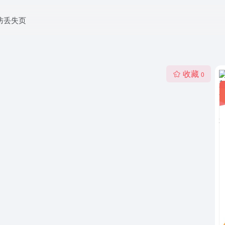
防丢失页
收藏
0