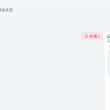
防丢失页
收藏
0