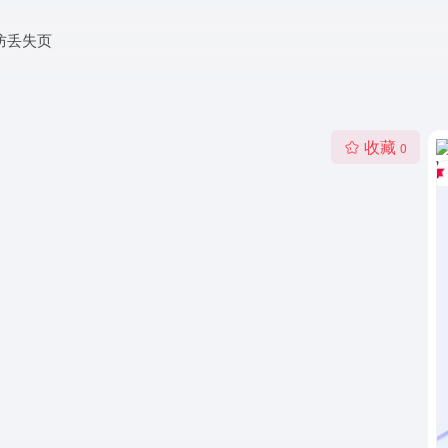
防丢失页
收藏
0