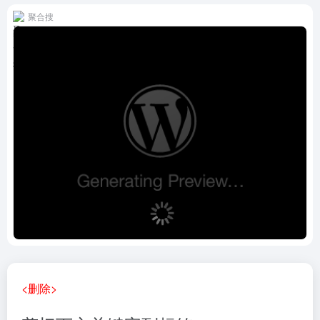
聚合搜
<删除>