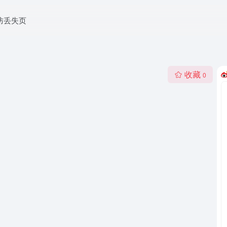
防丢失页
收藏
0