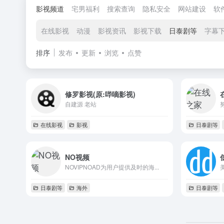
影视频道
宅男福利
搜索查询
隐私安全
网站建设
软
在线影视
动漫
影视资讯
影视下载
日泰剧等
字幕
排序
发布
更新
浏览
点赞
修罗影视(原:哔嘀影视)
自建源 老站
在线影视
影视
日泰剧等
NO视频
NOVIPNOAD为用户提供及时的海...
日泰剧等
海外
日泰剧等