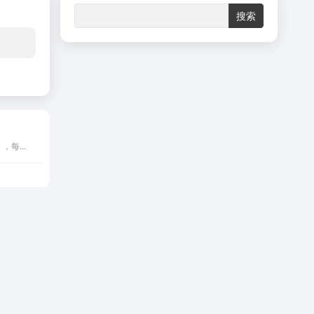
，每...