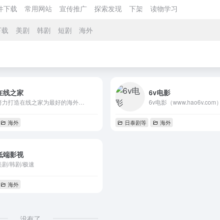
件下载
常用网站
宣传推广
探索发现
下架
读物学习
下载
美剧
韩剧
短剧
海外
在线之家
6v电影
努力打造在线之家为最好的海外…
6v电影（www.hao6v.com）
海外
日泰剧等
海外
低端影视
美剧/韩剧/极速
海外
没有了