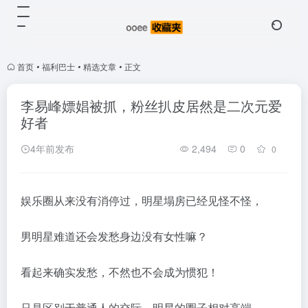
首页
•
福利巴士
•
精选文章
•
正文
李易峰嫖娼被抓，粉丝扒皮居然是二次元爱
好者
4年前发布
2,494
0
0
娱乐圈从来没有消停过，明星塌房已经见怪不怪，
男明星难道还会发愁身边没有女性嘛？
看起来确实发愁，不然也不会成为惯犯！
只是区别于普通人的交际，明星的圈子相对高端。