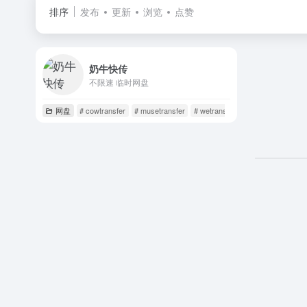
排序
发布
更新
浏览
点赞
奶牛快传
不限速 临时网盘
网盘
# cowtransfer
# musetransfer
# wetransfer